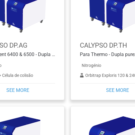
SO DP.AG
CALYPSO DP.TH
Para Agilent 6400 & 6500 - Dupla pureza diferente
o
Nitrogénio
Célula de colisão
Orbitrap Exploris 120 & 240 &
SEE MORE
SEE MORE