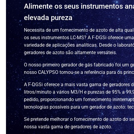
Alimente os seus instrumentos an
elevada pureza
Necessita de um fornecimento de azoto de alta qualid
os seus instrumentos LC-MS? A F-DGSi oferece um
variedade de aplicações analíticas. Desde o laborató
geradores de azoto são altamente versáteis.
O nosso primeiro gerador de gás fabricado foi um 
nosso CALYPSO tornou-se a referência para os princ
A F-DGSi oferece a mais vasta gama de geradores d
litros/minuto a vários M3/H e purezas de 95% a 99
pedido, proporcionando um fornecimento ininterrupt
tecnologias possíveis para um gerador de azoto: t
Se pretende melhorar o fornecimento de azoto do se
nossa vasta gama de geradores de azoto.