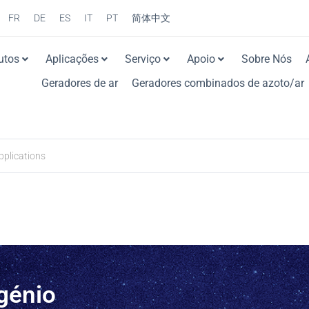
FR
DE
ES
IT
PT
简体中文
utos
Aplicações
Serviço
Apoio
Sobre Nós
Geradores de ar
Geradores combinados de azoto/ar
génio