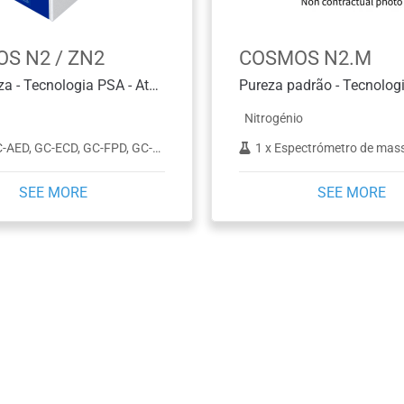
S N2 / ZN2
COSMOS N2.M
Alta pureza - Tecnologia PSA - Até 1 L/min
Nitrogénio
-ECD, GC-FPD, GC-Make up, GC-MS, GC-NPD, TGA, TOC
1 x Espectrómetro de massa compacto, Até 2 in
SEE MORE
SEE MORE