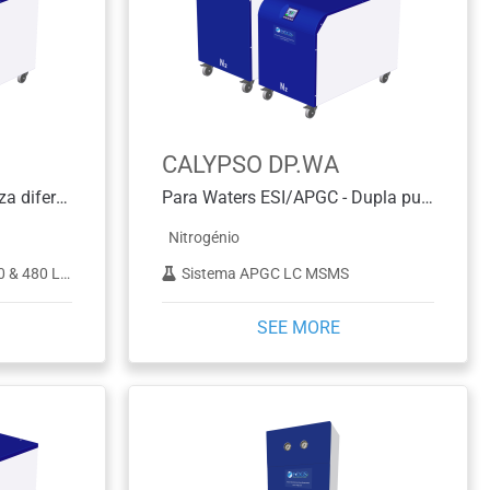
CALYPSO DP.WA
Para Thermo - Dupla pureza diferente
Para Waters ESI/APGC - Dupla pureza diferente
Nitrogénio
 480 LC-MS
Sistema APGC LC MSMS
SEE MORE