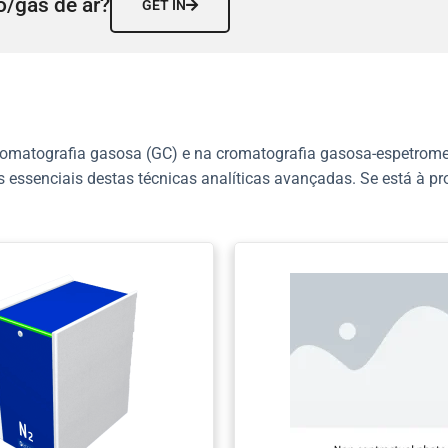
o/gás de ar?
GET IN
omatografia gasosa (GC) e na cromatografia gasosa-espetrom
s essenciais destas técnicas analíticas avançadas. Se está à p