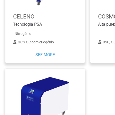
CELENO
COSMO
Tecnologia PSA
Nitrogénio
GC x GC com criogénio
DSC, GC-AED, GC
SEE MORE