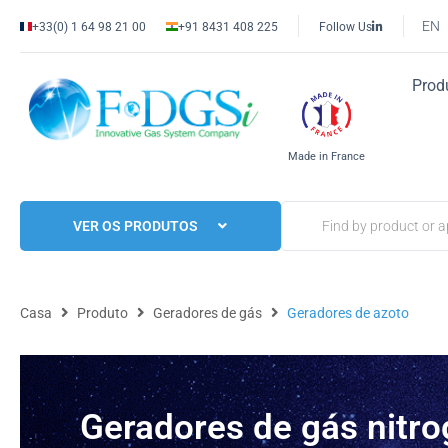
EN
+33(0) 1 64 98 21 00
+91 8431 408 225
Follow Us
Prod
Made in France
VER OS PRODUTOS
Casa
Produto
Geradores de gás
Geradores de azoto
Geradores de gás nitro