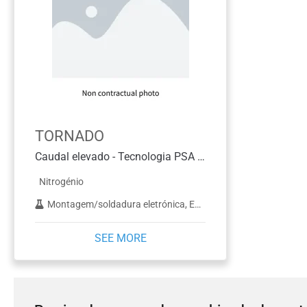
TORNADO
Caudal elevado - Tecnologia PSA - Até 200,3 NM3/H
Nitrogénio
Montagem/soldadura eletrónica, Embalagem de alimentos, ICP, Corte a laser, LC-MS, NMR, Petróleo e gás, Evaporação da amostra, Vinificação e brassagem
SEE MORE