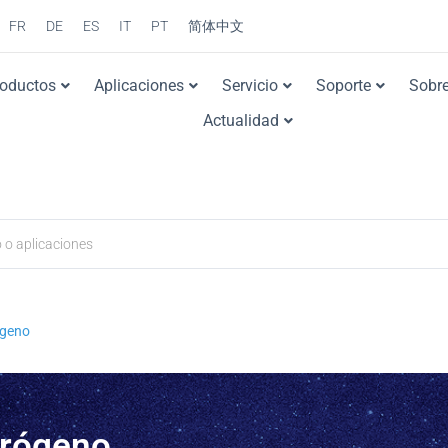
FR
DE
ES
IT
PT
简体中文
roductos
Aplicaciones
Servicio
Soporte
Sobre
Actualidad
ógeno
trógeno