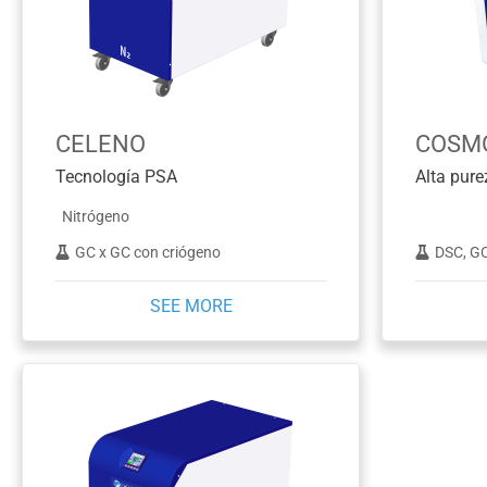
CELENO
COSMO
Tecnología PSA
Nitrógeno
GC x GC con criógeno
DSC, GC-AED,
SEE MORE