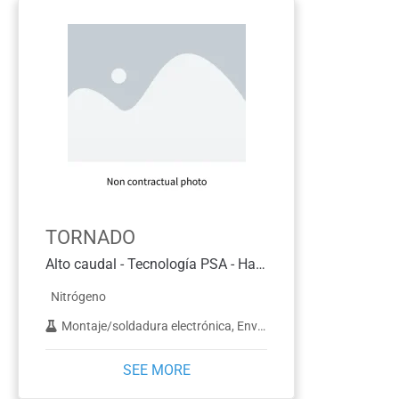
TORNADO
Alto caudal - Tecnología PSA - Hasta 200,3 NM3/H
Nitrógeno
Montaje/soldadura electrónica, Envasado de alimentos, ICP, Corte por láser, LC-MS, RMN, Petróleo y gas, Evaporación de la muestra, Elaboración de vino y cerveza
SEE MORE