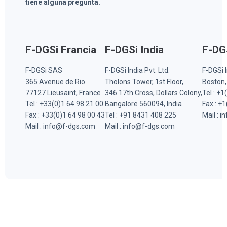
tiene alguna pregunta.
F-DGSi Francia
F-DGSi India
F-DG
F-DGSi SAS
F-DGSi India Pvt. Ltd.
F-DGSi I
365 Avenue de Rio
Tholons Tower, 1st Floor,
Boston
77127 Lieusaint, France
346 17th Cross, Dollars Colony,
Tel : +
Tel : +33(0)1 64 98 21 00
Bangalore 560094, India
Fax : +
Fax : +33(0)1 64 98 00 43
Tel : +91 8431 408 225
Mail : 
Mail : info@f-dgs.com
Mail : info@f-dgs.com