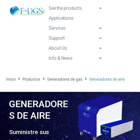
See the products
Applications
Services
Support
About Us
Info & News
Inicio
Productos
Generadores de gas
Generadores de aire
GENERADORE
S DE AIRE
Suministre sus