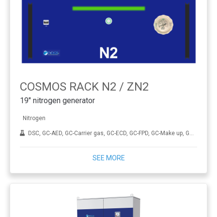
COSMOS RACK N2 / ZN2
19" nitrogen generator
Nitrogen
DSC, GC-AED, GC-Carrier gas, GC-ECD, GC-FPD, GC-Make up, GC-MS, GC-NPD, Mud logging, Sample preparation, TGA, TOC
SEE MORE