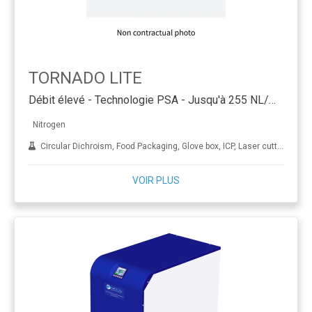
TORNADO LITE
Débit élevé - Technologie PSA - Jusqu'à 255 NL/min
Nitrogen
Circular Dichroism, Food Packaging, Glove box, ICP, Laser cutting, LC-MS, NMR, Oil and gas, Pharmaceutical and laboratory, Sample evaporation, Wine making and brewling
VOIR PLUS