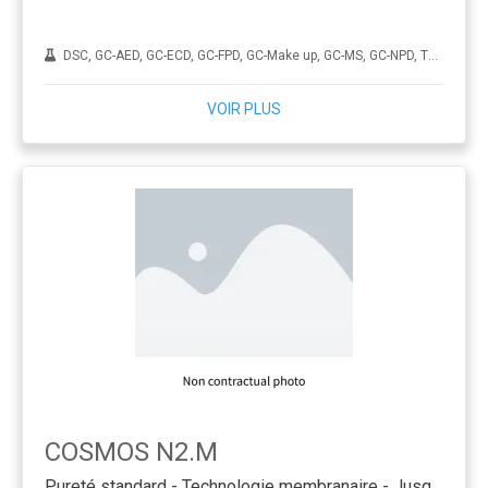
DSC, GC-AED, GC-ECD, GC-FPD, GC-Make up, GC-MS, GC-NPD, TGA, TOC
VOIR PLUS
COSMOS N2.M
Pureté standard - Technologie membranaire - Jusqu'à 35 L/min