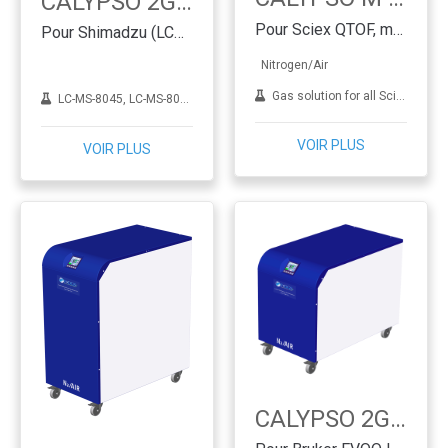
CALYPSO 2G.SH
Pour Sciex QTOF, membrane
Pour Shimadzu (LCMS 8045 - 8050 - 8060 - 9030) - PSA
Nitrogen/Air
Gas solution for all Sciex LCMS excluding MD instruments
LC-MS-8045, LC-MS-8050, LC-MS-8060, LC-MS-9030
VOIR PLUS
VOIR PLUS
CALYPSO 2G.BR