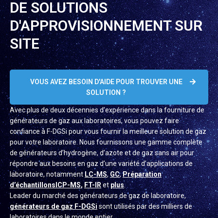
DE SOLUTIONS
D'APPROVISIONNEMENT SUR
SITE
VOUS AVEZ BESOIN D'AIDE POUR TROUVER UNE
SOLUTION ?
Avec plus de deux décennies d’expérience dans la fourniture de
générateurs de gaz aux laboratoires, vous pouvez faire
confiance à F-DGSi pour vous fournir la meilleure solution de gaz
pour votre laboratoire. Nous fournissons une gamme complète
de générateurs d’hydrogène, d’azote et de gaz sans air pour
répondre aux besoins en gaz d’une variété d’applications de
laboratoire, notamment
LC-MS
,
GC
,
Préparation
d’échantillons
ICP-MS
,
FT-IR
et
plus
.
Leader du marché des générateurs de gaz de laboratoire,
générateurs de gaz F-DGSi
sont utilisés par des milliers de
laboratoires dans le monde entier.