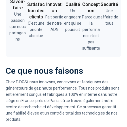
Savoir-
Satisfac
Innovati
Qualité
Concept
Securité
faire
tion des
on
ion
Un
Une
Une
clients
Fait partie
engagem
Parce que
affaire de
passion
C'est une
de notre
ent qui se
la
tous
que nous
priorité
ADN
poursuit
performa
partageo
absolue
nce n'est
ns
pas
suffisante
Ce que nous faisons
Chez F-DGSi, nous innovons, concevons et fabriquons des
générateurs de gaz haute performance. Tous nos produits sont
entièrement conçus et fabriqués à 100% en interne dans notre
siège en France, près de Paris, où se trouve également notre
centre de recherche et développement. Ce processus garantit
une fiabilité élevée et un contrôle total des technologies de nos
produits.