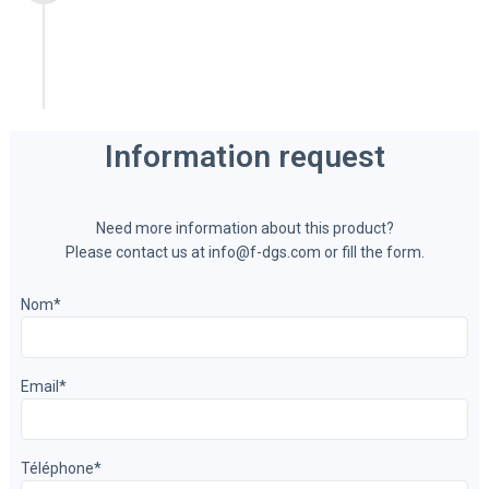
F-DGSi India Pvt. Ltd. a ouvert ses portes
en Inde pour renforcer sa présence
locale sur le marché indien.
Information request
Need more information about this product?
Please contact us at info@f-dgs.com or fill the form.
Nom
*
Email
*
Téléphone
*