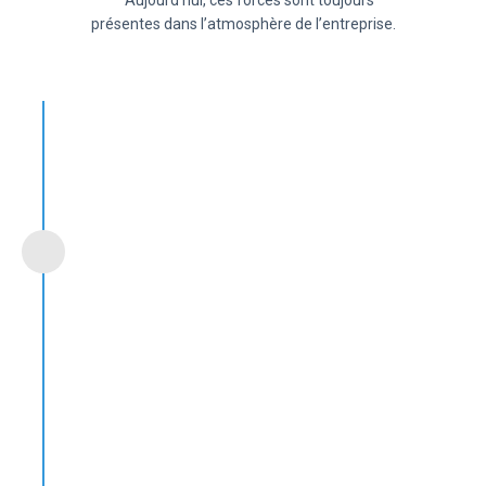
Aujourd’hui, ces forces sont toujours
présentes dans l’atmosphère de l’entreprise.
2006
Création de F-DGSi
F-DGSi a d'abord été créée en tant que
distributeur de générateurs de gaz dans
un garage près de Paris. Quelques mois
plus tard, F-DGSi s'agrandit et trouve ses
premiers locaux.