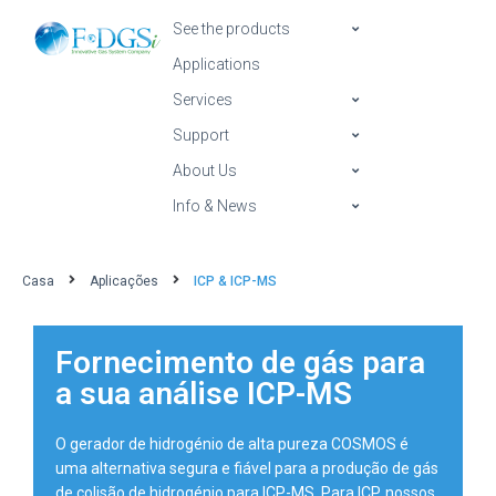
See the products
Applications
Services
Support
About Us
Info & News
Casa
Aplicações
ICP & ICP-MS
Fornecimento de gás para
a sua análise ICP-MS
O gerador de hidrogénio de alta pureza COSMOS é
uma alternativa segura e fiável para a produção de gás
de colisão de hidrogénio para ICP-MS. Para ICP, nossos