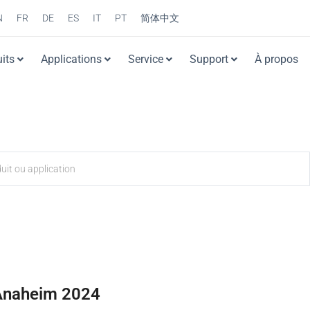
N
FR
DE
ES
IT
PT
简体中文
its
Applications
Service
Support
À propos
naheim 2024