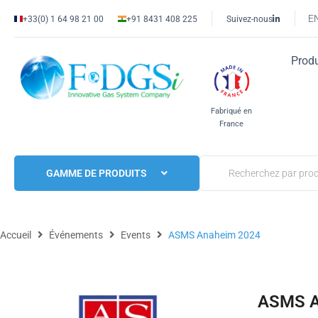
E
+33(0) 1 64 98 21 00
+91 8431 408 225
Suivez-nous
Produ
Fabriqué en
France
GAMME DE PRODUITS
Accueil
Événements
Events
ASMS Anaheim 2024
ASMS A