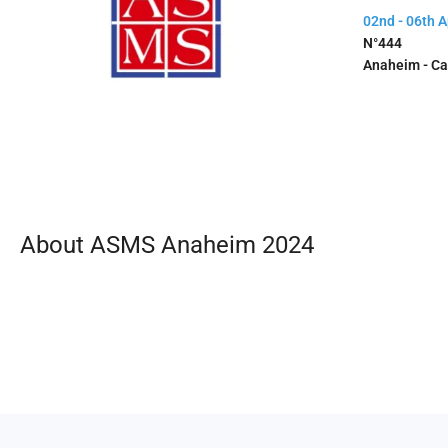
02nd - 06th A
N°444
Anaheim - Cal
About ASMS Anaheim 2024