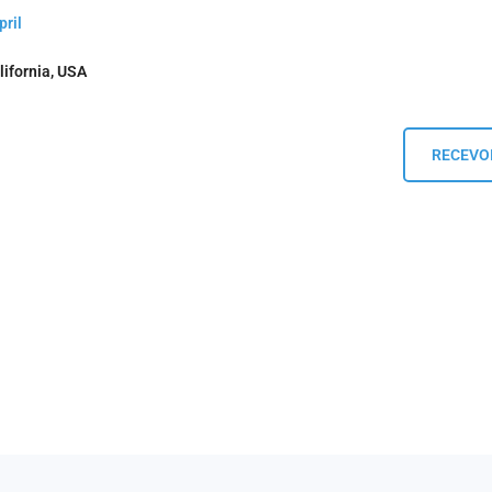
pril
ifornia, USA
RECEVOI