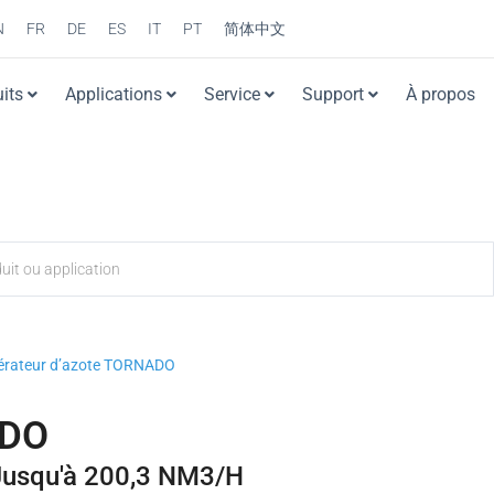
N
FR
DE
ES
IT
PT
简体中文
its
Applications
Service
Support
À propos
érateur d’azote TORNADO
ADO
 Jusqu'à 200,3 NM3/H