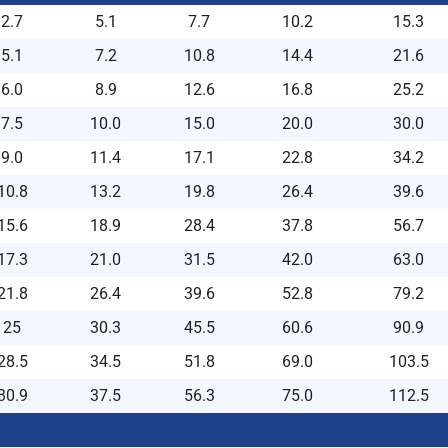
2.7
5.1
7.7
10.2
15.3
5.1
7.2
10.8
14.4
21.6
6.0
8.9
12.6
16.8
25.2
7.5
10.0
15.0
20.0
30.0
9.0
11.4
17.1
22.8
34.2
10.8
13.2
19.8
26.4
39.6
15.6
18.9
28.4
37.8
56.7
17.3
21.0
31.5
42.0
63.0
21.8
26.4
39.6
52.8
79.2
25
30.3
45.5
60.6
90.9
28.5
34.5
51.8
69.0
103.5
30.9
37.5
56.3
75.0
112.5