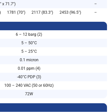
 x 71.7″)
–
)
1781 (70″)
2117 (83.3″)
2453 (96.5″)
–
6 – 12 barg (2)
5 – 50°C
5 – 25°C
0.1 micron
0.01 ppm (4)
-40°C PDP (3)
100 – 240 VAC (50 or 60Hz)
72W