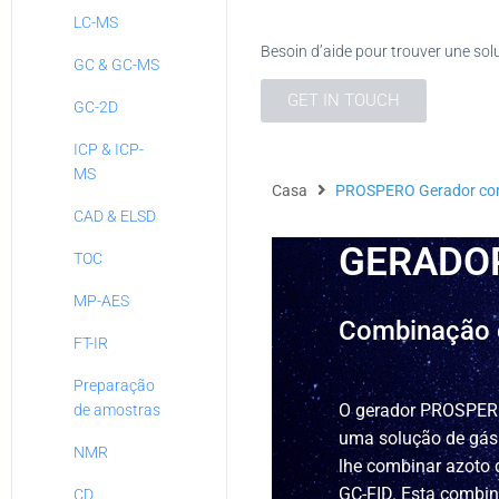
LC-MS
Besoin d’aide pour trouver une sol
GC & GC-MS
GET IN TOUCH
GC-2D
ICP & ICP-
MS
Casa
PROSPERO Gerador comb
CAD & ELSD
GERADO
TOC
MP-AES
Combinação d
FT-IR
Preparação
O gerador PROSPERO
de amostras
uma solução de gás 
NMR
lhe combinar azoto 
GC-FID. Esta combin
CD