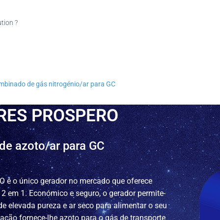
ution ?
inado de gás nitrogénio/ar para GC
RES PROSPERO
e azoto/ar para GC
 é o único gerador no mercado que oferece
2 em 1. Económico e seguro, o gerador permite-
de elevada pureza e ar seco para alimentar o seu
ação fornece-lhe azoto para o gás de transporte