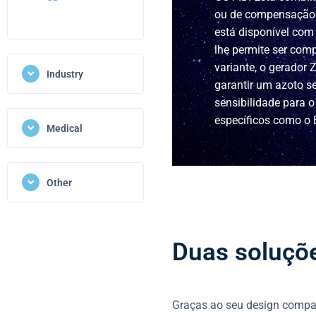
ou de compensação 
está disponível com
lhe permite ser co
variante, o gerador
Industry
garantir um azoto se
sensibilidade para o
específicos como o 
Medical
Other
Duas soluçõ
Graças ao seu design compac