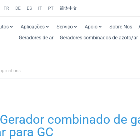
FR
DE
ES
IT
PT
简体中文
utos
Aplicações
Serviço
Apoio
Sobre Nós
Geradores de ar
Geradores combinados de azoto/ar
erador combinado de g
ar para GC