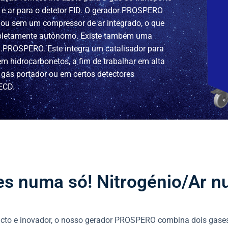
e ar para o detetor FID. O gerador PROSPERO
 ou sem um compressor de ar integrado, o que
mpletamente autónomo. Existe também uma
 Z.PROSPERO. Este integra um catalisador para
m hidrocarbonetos, a fim de trabalhar em alta
 gás portador ou em certos detectores
ECD.
es numa só! Nitrogénio/Ar n
to e inovador, o nosso gerador PROSPERO combina dois gases n