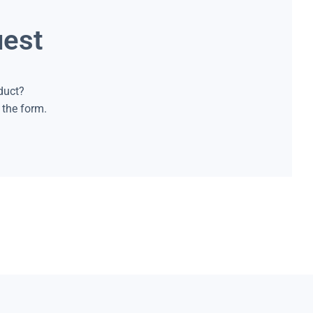
uest
duct?
 the form.