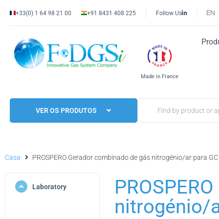
EN
+33(0) 1 64 98 21 00
+91 8431 408 225
Follow Us
Prod
Made in France
VER OS PRODUTOS
Casa
PROSPERO Gerador combinado de gás nitrogénio/ar para GC
PROSPERO G
Laboratory
nitrogénio/