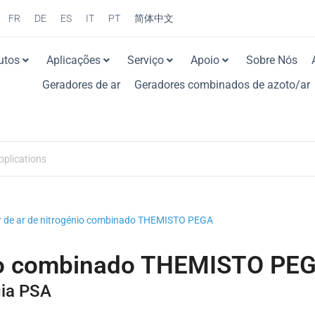
FR
DE
ES
IT
PT
简体中文
utos
Aplicações
Serviço
Apoio
Sobre Nós
Geradores de ar
Geradores combinados de azoto/ar
 de ar de nitrogénio combinado THEMISTO PEGA
nio combinado THEMISTO PE
ia PSA