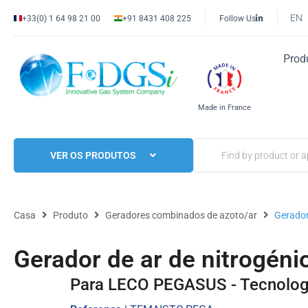
EN
+33(0) 1 64 98 21 00
+91 8431 408 225
Follow Us
Prod
Made in France
VER OS PRODUTOS
Casa
Produto
Geradores combinados de azoto/ar
Gerador
Gerador de ar de nitrogé
Para LECO PEGASUS - Tecnolog