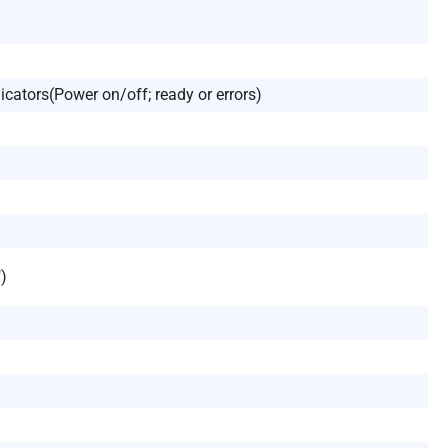
cators(Power on/off; ready or errors)
″)