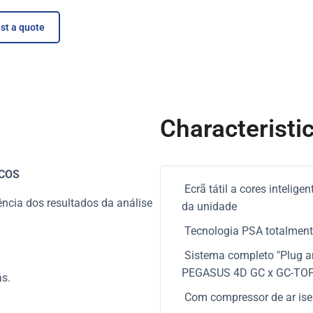
st a quote
Characteristi
COS
Ecrã tátil a cores intelig
ncia dos resultados da análise
da unidade
Tecnologia PSA totalment
Sistema completo "Plug a
PEGASUS 4D GC x GC-TO
ás.
Com compressor de ar isen