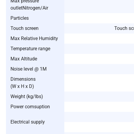
Max pressure
outletNitrogen/Air
Particles
Touch screen
Touch scr
Max Relative Humidity
Temperature range
Max Altitude
Noise level @ 1M
Dimensions
(W x H x D)
Weight (kg/lbs)
Power comsuption
Electrical supply