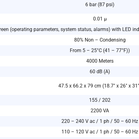
6 bar (87 psi)
0.01 μ
een (operating parameters, system status, alarms) with LED indi
80% Non – Condensing
From 5 – 25°C (41 – 77°F))
4000 Meters
60 dB (A)
47.5 x 66.2 x 79 cm (18.7″ x 26″ x 31
155 / 202
2200 VA
220 – 240 V ac / 1 ph / 50 – 60 Hz
110 – 120 V ac / 1 ph / 50 – 60 Hz