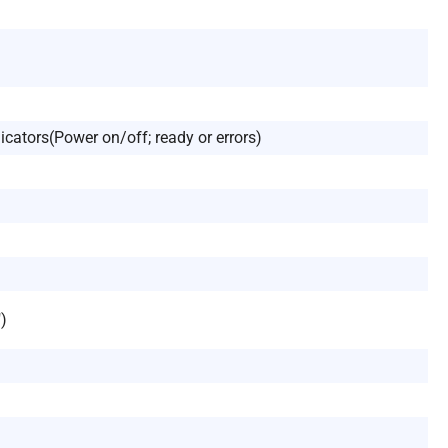
cators(Power on/off; ready or errors)
″)