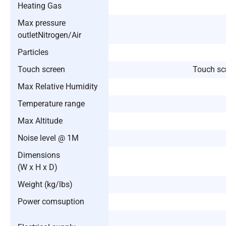
Heating Gas
Max pressure
outletNitrogen/Air
Particles
Touch screen
Touch scr
Max Relative Humidity
Temperature range
Max Altitude
Noise level @ 1M
Dimensions
(W x H x D)
Weight (kg/lbs)
Power comsuption