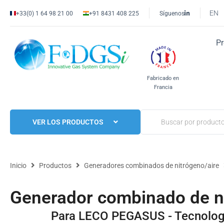
EN
+33(0) 1 64 98 21 00
+91 8431 408 225
Síguenos
P
Fabricado en
Francia
VER LOS PRODUCTOS
Inicio
Productos
Generadores combinados de nitrógeno/aire
Generador combinado de 
Para LECO PEGASUS - Tecnolog