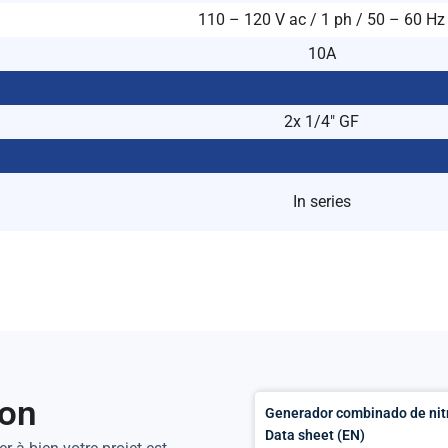
110 – 120 V ac / 1 ph / 50 – 60 Hz
10A
2x 1/4″ GF
In series
ion
Generador combinado de ni
Data sheet (EN)