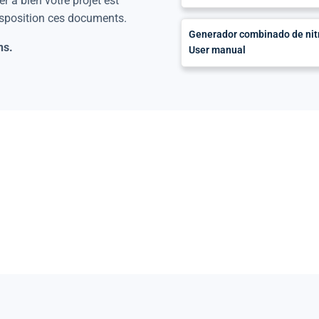
r à bien votre projet est
isposition ces documents.
Generador combinado de ni
ns.
User manual