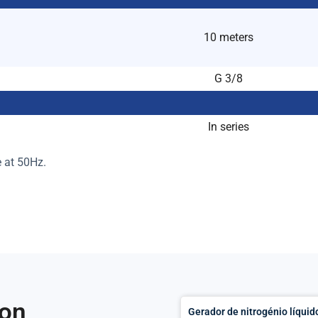
10 meters
G 3/8
In series
e at 50Hz.
ion
Gerador de nitrogénio líqui