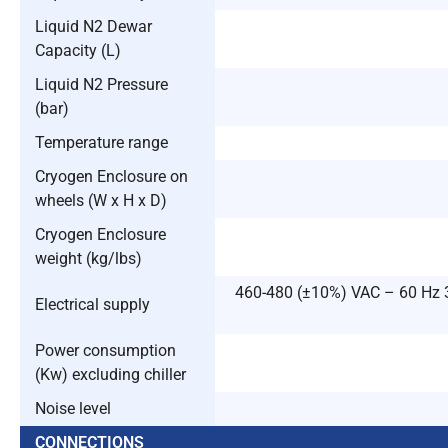
Liquid N2 Dewar
Capacity (L)
Liquid N2 Pressure
(bar)
Temperature range
Cryogen Enclosure on
wheels (W x H x D)
Cryogen Enclosure
weight (kg/lbs)
460-480 (±10%) VAC – 60 Hz 3 
Electrical supply
Power consumption
(Kw) excluding chiller
Noise level
CONNECTIONS