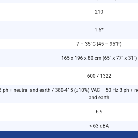
210
1.5*
7 – 35°C (45 – 95°F)
165 x 196 x 80 cm (65″ x 77″ x 31″)
600 / 1322
ph + neutral and earth / 380-415 (±10%) VAC – 50 Hz 3 ph + ne
and earth
6.9
< 63 dBA