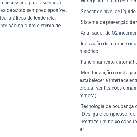
Nitrogénio líquido com 9
ão necessária para assegurar
gás de azoto sempre disponível.
Sensor de nível de líquido
ca, gráficos de tendência,
Sistema de prevenção de v
ente não há outro sistema de
Analisador de O2 incorpo
Indicação de alarme sonor
histórico
Funcionamento automáti
Monitorização remota por 
estabelecer a interface ent
efetuar verificações e ma
remota)
Tecnologia de poupança d
- Desliga o compressor de
- Permite um baixo consum
ar