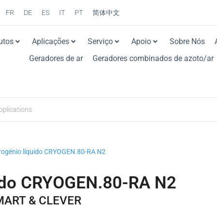
FR
DE
ES
IT
PT
简体中文
utos
Aplicações
Serviço
Apoio
Sobre Nós
Geradores de ar
Geradores combinados de azoto/ar
trogénio líquido CRYOGEN.80-RA N2
quido CRYOGEN.80-RA N2
 SMART & CLEVER