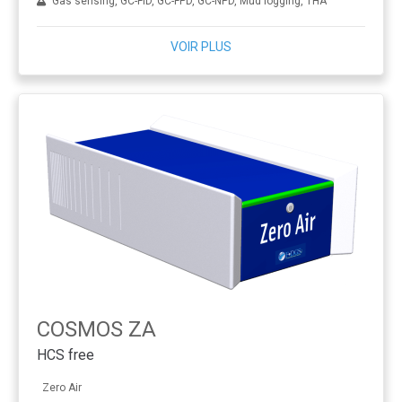
Gas sensing, GC-FID, GC-FPD, GC-NPD, Mud logging, THA
VOIR PLUS
COSMOS ZA
HCS free
Zero Air