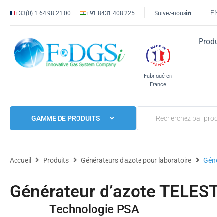
E
+33(0) 1 64 98 21 00
+91 8431 408 225
Suivez-nous
Produ
Fabriqué en
France
GAMME DE PRODUITS
Accueil
Produits
Générateurs d'azote pour laboratoire
Géné
Générateur d’azote TELES
Technologie PSA