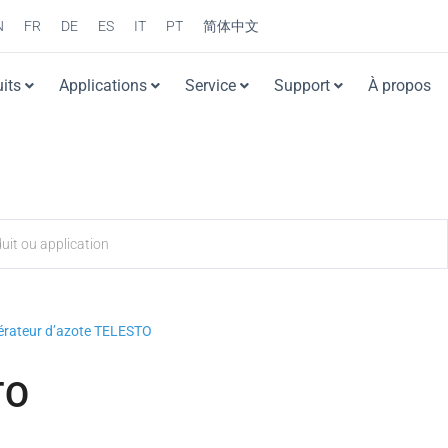
N
FR
DE
ES
IT
PT
简体中文
its
Applications
Service
Support
À propos
rateur d’azote TELESTO
TO