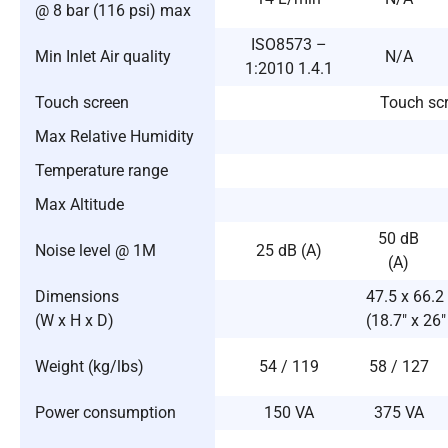
@ 8 bar (116 psi) max
ISO8573 –
Min Inlet Air quality
N/A
1:2010 1.4.1
Touch screen
Touch scr
Max Relative Humidity
Temperature range
Max Altitude
50 dB
Noise level @ 1M
25 dB (A)
(A)
Dimensions
47.5 x 66.2
(W x H x D)
(18.7″ x 26″
Weight (kg/lbs)
54 / 119
58 / 127
Power consumption
150 VA
375 VA