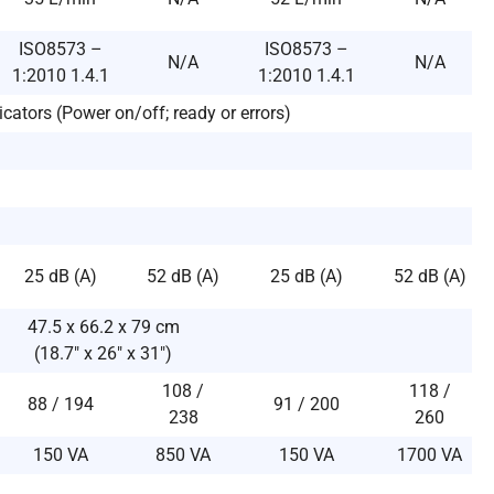
ISO8573 –
ISO8573 –
N/A
N/A
1:2010 1.4.1
1:2010 1.4.1
cators (Power on/off; ready or errors)
25 dB (A)
52 dB (A)
25 dB (A)
52 dB (A)
47.5 x 66.2 x 79 cm
(18.7″ x 26″ x 31″)
108 /
118 /
88 / 194
91 / 200
238
260
150 VA
850 VA
150 VA
1700 VA