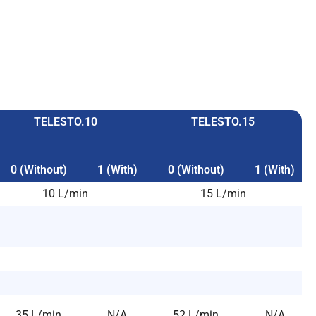
TELESTO.10
TELESTO.15
0 (Without)
1 (With)
0 (Without)
1 (With)
10 L/min
15 L/min
35 L/min
N/A
52 L/min
N/A