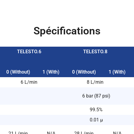
Spécifications
TELESTO.6
TELESTO.8
0 (Without)
1 (With)
0 (Without)
1 (With)
6 L/min
8 L/min
6 bar (87 psi)
99.5%
0.01 μ
21 L/min
N/A
28 L/min
N/A