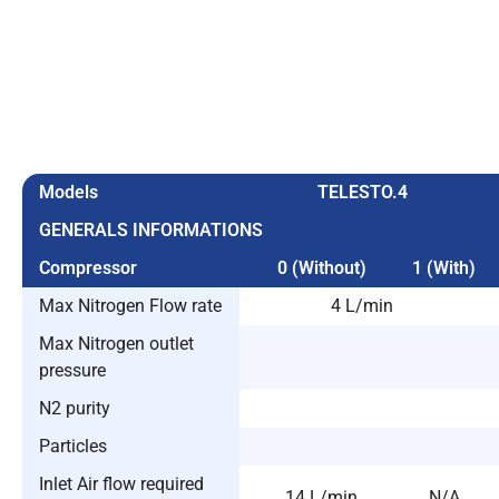
Models
TELESTO.4
GENERALS INFORMATIONS
Compressor
0 (Without)
1 (With)
Max Nitrogen Flow rate
4 L/min
Max Nitrogen outlet
pressure
N2 purity
Particles
Inlet Air flow required
14 L/min
N/A