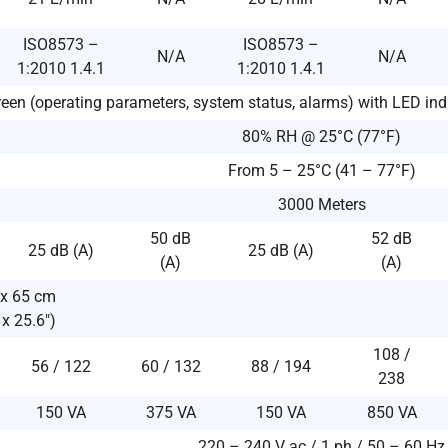
ISO8573 –
ISO8573 –
N/A
N/A
1:2010 1.4.1
1:2010 1.4.1
een (operating parameters, system status, alarms) with LED indi
80% RH @ 25°C (77°F)
From 5 – 25°C (41 – 77°F)
3000 Meters
50 dB
52 dB
25 dB (A)
25 dB (A)
(A)
(A)
 x 65 cm
 x 25.6″)
108 /
56 / 122
60 / 132
88 / 194
238
150 VA
375 VA
150 VA
850 VA
220 – 240 V ac / 1 ph / 50 – 60 Hz