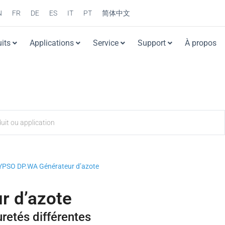
N
FR
DE
ES
IT
PT
简体中文
its
Applications
Service
Support
À propos
YPSO DP.WA Générateur d’azote
r d’azote
retés différentes