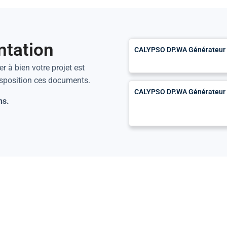
ntation
CALYPSO DP.WA Générateur d
r à bien votre projet est
isposition ces documents.
CALYPSO DP.WA Générateur d'
ns.