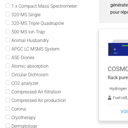
générate
1 x Compact Mass Spectrometer
pour rép
320-MS Single
320-MS Triple Quadrupole
500-MS Ion Trap
Animal Husbandry
APGC LC MSMS System
ASE-Dionex
Atomic absorption
Circular Dichroism
CO2 analyzer
Hydrogen
Compressed Air filtration
Fuel cell, GC-Carrier gas, GC-FID, GC-FPD, G
Compressed Air production
Corona
VOI
Cryotherapy
Dermatology