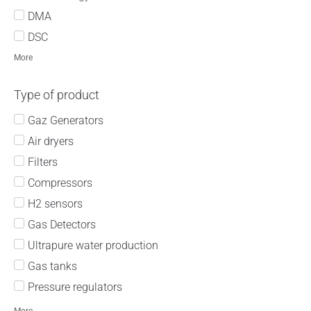
DMA
DSC
ECHO MS System from Sciex
More
Electronic assembly/soldering
Type of product
ELSD
EVOQ triple quadrupole LC-MS
Gaz Generators
Filtration of gases
Air dryers
Food Packaging
Filters
FT-IR
Compressors
Fuel cell
H2 sensors
Gas sensing
Gas Detectors
Gas solution for all Sciex LCMS excluding
Ultrapure water production
MD instruments
Gas tanks
GC
Pressure regulators
GC-AED