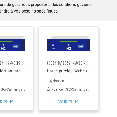
urs de gaz, nous proposons des solutions gazières
ondre à vos besoins spécifiques.
COSMOS RACK MB.H2
COSMOS RACK MF.H2
Rack pureté standard - Sécheur à membrane statique
Haute pureté - Sécheur à régénération dynamique
Hydrogen
C-NPD, GC-TCD, Hydrogenation, ICP-MS, Synthetic Diamond (CVD), THA
Fuel cell, GC-Carrier gas, GC-FAST, GC-FID, GC-FPD, GC-MS, GC-NPD, GC-TCD, Hydrogenation, ICP-MS, THA
R PLUS
VOIR PLUS