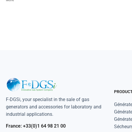
More
GC-ATD
GC-Carrier gas
GC-ECD
GC-FAST
GC-FID
GC-FPD
GC x GC with Cryogen
GC-Make up
GC-MS
GC-NPD
PRODUC
GC-TCD
F-DGSi, your specialist in the sale of gas
Glove box
Générate
generators and accessories for laboratory and
Générate
Hydrogenation
industrial applications.
Générate
ICP
France: +33(0)1 64 98 21 00
Sécheurs 
ICP-MS