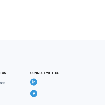
T US
CONNECT WITH US
pos