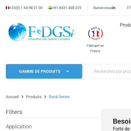
E
+33(0) 1 64 98 21 00
+91 8431 408 225
Suivez-nous
Produ
Fabriqué en
France
GAMME DE PRODUITS
Accueil
Produits
Rack Series
Filters
Besoi
Application
Forts de