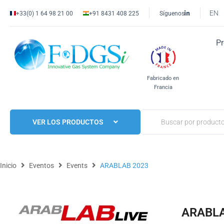
EN
+33(0) 1 64 98 21 00
+91 8431 408 225
Síguenos
P
Fabricado en
Francia
VER LOS PRODUCTOS
Inicio
Eventos
Events
ARABLAB 2023
ARABLA