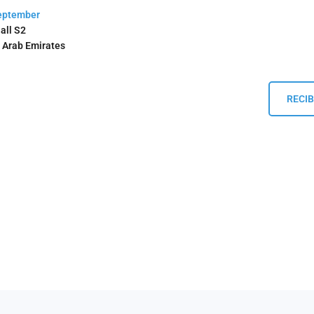
September
all S2
d Arab Emirates
RECIB