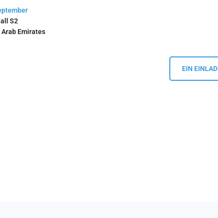
September
all S2
d Arab Emirates
EIN EINLA