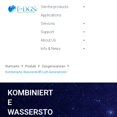
See the products
Applications
Services
Support
About Us
Info & News
Startseite
Produkt
Gasgeneratoren
Kombinierte Wasserstoff/Luft-Generatoren
KOMBINIERT
E
WASSERSTO