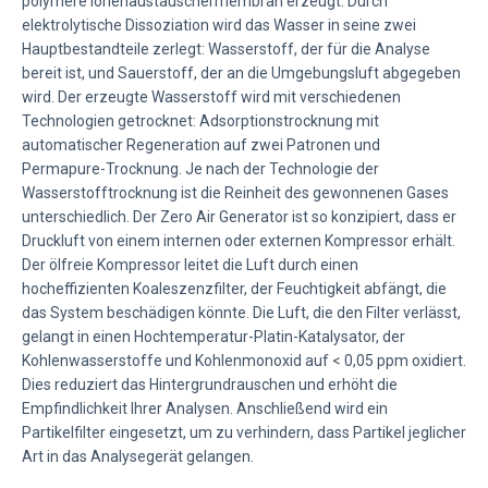
polymere Ionenaustauschermembran erzeugt. Durch
elektrolytische Dissoziation wird das Wasser in seine zwei
Hauptbestandteile zerlegt: Wasserstoff, der für die Analyse
bereit ist, und Sauerstoff, der an die Umgebungsluft abgegeben
wird. Der erzeugte Wasserstoff wird mit verschiedenen
Technologien getrocknet: Adsorptionstrocknung mit
automatischer Regeneration auf zwei Patronen und
Permapure-Trocknung. Je nach der Technologie der
Wasserstofftrocknung ist die Reinheit des gewonnenen Gases
unterschiedlich. Der Zero Air Generator ist so konzipiert, dass er
Druckluft von einem internen oder externen Kompressor erhält.
Der ölfreie Kompressor leitet die Luft durch einen
hocheffizienten Koaleszenzfilter, der Feuchtigkeit abfängt, die
das System beschädigen könnte. Die Luft, die den Filter verlässt,
gelangt in einen Hochtemperatur-Platin-Katalysator, der
Kohlenwasserstoffe und Kohlenmonoxid auf < 0,05 ppm oxidiert.
Dies reduziert das Hintergrundrauschen und erhöht die
Empfindlichkeit Ihrer Analysen. Anschließend wird ein
Partikelfilter eingesetzt, um zu verhindern, dass Partikel jeglicher
Art in das Analysegerät gelangen.