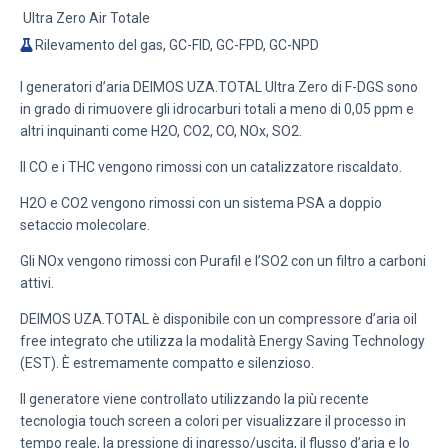
Ultra Zero Air Totale
Rilevamento del gas, GC-FID, GC-FPD, GC-NPD
I generatori d’aria DEIMOS UZA.TOTAL Ultra Zero di F-DGS sono
in grado di rimuovere gli idrocarburi totali a meno di 0,05 ppm e
altri inquinanti come H2O, CO2, CO, NOx, SO2.
Il CO e i THC vengono rimossi con un catalizzatore riscaldato.
H2O e CO2 vengono rimossi con un sistema PSA a doppio
setaccio molecolare.
Gli NOx vengono rimossi con Purafil e l’SO2 con un filtro a carboni
attivi.
DEIMOS UZA.TOTAL è disponibile con un compressore d’aria oil
free integrato che utilizza la
modalità Energy Saving Technology
(EST)
. È estremamente compatto e silenzioso.
Il generatore viene controllato utilizzando la più recente
tecnologia touch screen a colori per visualizzare il processo in
tempo reale, la pressione di ingresso/uscita, il flusso d’aria e lo