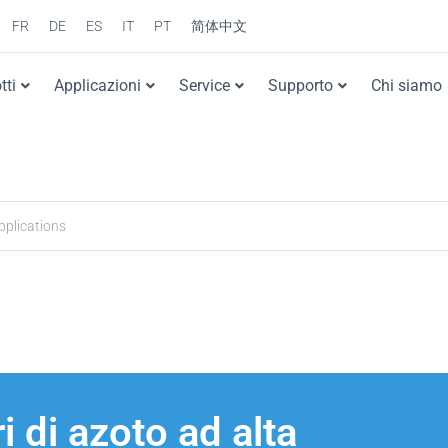
FR
DE
ES
IT
PT
简体中文
tti
Applicazioni
Service
Supporto
Chi siamo
i di azoto ad alta