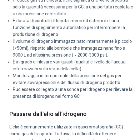
Produce gas su richiesta, il che significa che viene prodotta
solo la quantità necessaria per la GC, a una portata regolata e
a una pressione controllata.
È dotata di controlli di tenuta interni ed esterni e di una
funzione di spegnimento automatico per interrompere la
produzione di idrogeno.
Il volume di idrogeno immagazzinato internamente è piccolo
(<50ml), rispetto alle bombole che immagazzinano fino a
9000 L ad altissima pressione (~ 2000-3000 psi).
È in grado di rilevare vari guasti (qualità e livello dell’acqua,
informazioni sullo stato della cella).
Monitoraggio in tempo reale della pressione del gas per
evitare sovrapressioni e del flusso di idrogeno prodotto.
Può essere collegato a una sonda per idrogeno per rilevare la
presenza di idrogeno nel forno GC.
Passare dall'elio all'idrogeno
L’elio è comunemente utilizzato in gascromatografia (GC)
come gas di trasporto. Tuttavia, la difficoltà di ottenere