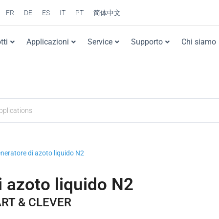
FR
DE
ES
IT
PT
简体中文
tti
Applicazioni
Service
Supporto
Chi siamo
ratore di azoto liquido N2
azoto liquido N2
MART & CLEVER