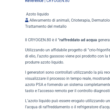
Reference
| CRYOGEN.80
Azoto liquido
Allevamento di animali, Crioterapia, Dermatolog
Trattamento del metallo
Il CRYOGEN.80 è il
“raffreddato ad acqua
generat
Utilizzando un affidabile progetto di “crio-frigor
di elio, l’azoto gassoso viene poi prodotto con l
produrre azoto liquido.
I generatori sono controllati utilizzando la più r
visualizzare il processo in tempo reale, mostrando 
azoto PSA e fornendo un sistema completamente 
tasto e l’accesso remoto per il controllo diagnosti
L’azoto liquido può essere erogato utilizzando un 
l’acqua di raffreddamento o il refrigeratore d’acq