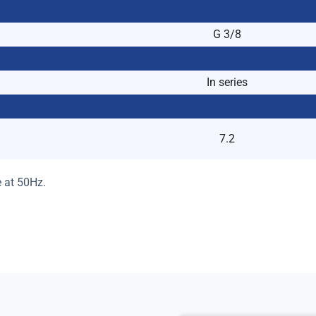
G 3/8
In series
7.2
e at 50Hz.