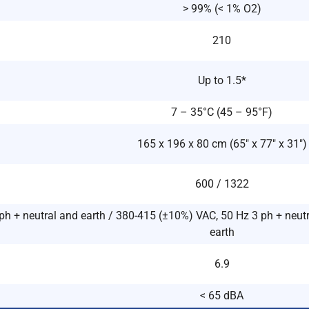
> 99% (< 1% O2)
210
Up to 1.5*
7 – 35°C (45 – 95°F)
165 x 196 x 80 cm (65″ x 77″ x 31″)
600 / 1322
h + neutral and earth / 380-415 (±10%) VAC, 50 Hz 3 ph + neutr
earth
6.9
< 65 dBA