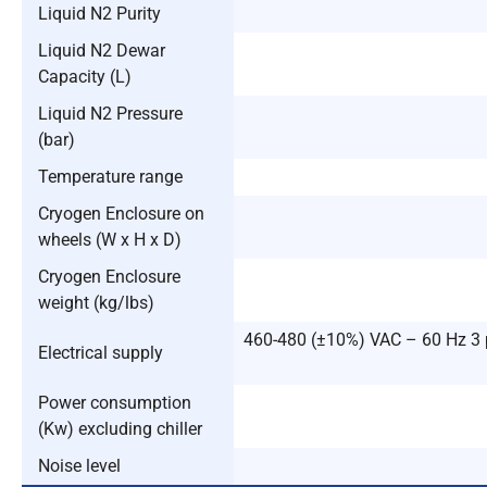
Liquid N2 Purity
Liquid N2 Dewar
Capacity (L)
Liquid N2 Pressure
(bar)
Temperature range
Cryogen Enclosure on
wheels (W x H x D)
Cryogen Enclosure
weight (kg/lbs)
460-480 (±10%) VAC – 60 Hz 3 p
Electrical supply
Power consumption
(Kw) excluding chiller
Noise level