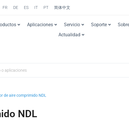
FR
DE
ES
IT
PT
简体中文
roductos
Aplicaciones
Servicio
Soporte
Sobre
Actualidad
r de aire comprimido NDL
mido NDL