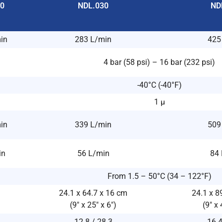
20
NDL.030
ND
in
283 L/min
425
4 bar (58 psi) – 16 bar (232 psi)
-40°C (-40°F)
1 μ
in
339 L/min
509
in
56 L/min
84 
From 1.5 – 50°C (34 – 122°F)
24.1 x 64.7 x 16 cm
24.1 x 8
(9″ x 25″ x 6″)
(9″ x 
12.8 / 28.3
16.4