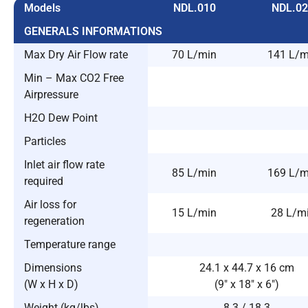
Models
NDL.010
NDL.0
GENERALS INFORMATIONS
Max Dry Air Flow rate
70 L/min
141 L/m
Min – Max CO2 Free
Airpressure
H2O Dew Point
Particles
Inlet air flow rate
85 L/min
169 L/m
required
Air loss for
15 L/min
28 L/m
regeneration
Temperature range
Dimensions
24.1 x 44.7 x 16 cm
(W x H x D)
(9″ x 18″ x 6″)
Weight (kg/lbs)
8.3 / 18.3