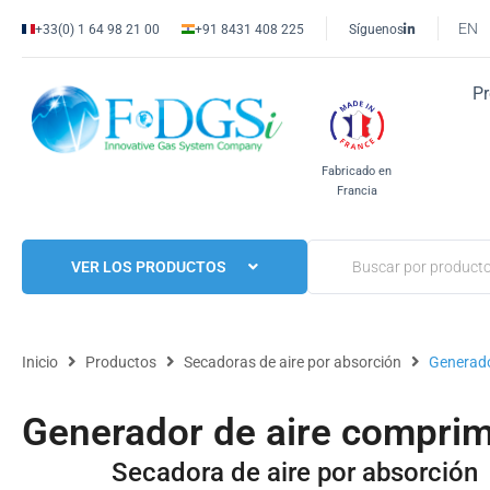
EN
+33(0) 1 64 98 21 00
+91 8431 408 225
Síguenos
P
Fabricado en
Francia
VER LOS PRODUCTOS
Inicio
Productos
Secadoras de aire por absorción
Generado
Generador de aire compri
Secadora de aire por absorción