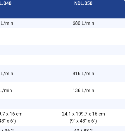
L.040
NDL.050
 L/min
680 L/min
 L/min
816 L/min
L/min
136 L/min
9.7 x 16 cm
24.1 x 109.7 x 16 cm
43″ x 6″)
(9″ x 43″ x 6″)
 / 36.2
40 / 88.2