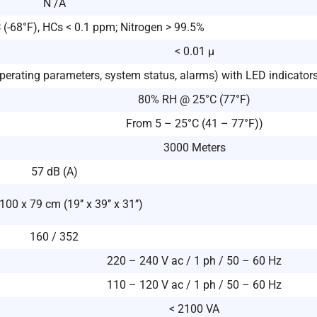
N /A
 (-68°F), HCs < 0.1 ppm; Nitrogen > 99.5%
< 0.01 μ
perating parameters, system status, alarms) with LED indicators
80% RH @ 25°C (77°F)
From 5 – 25°C (41 – 77°F))
3000 Meters
57 dB (A)
100 x 79 cm (19’’ x 39’’ x 31’’)
160 / 352
220 – 240 V ac / 1 ph / 50 – 60 Hz
110 – 120 V ac / 1 ph / 50 – 60 Hz
< 2100 VA