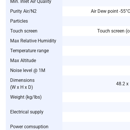
Min. Inlet Air Quality
Purity Air/N2
Air Dew point -55°C
Particles
Touch screen
Touch screen (o
Max Relative Humidity
Temperature range
Max Altitude
Noise level @ 1M
Dimensions
48.2 x 
(W x H x D)
Weight (kg/lbs)
Electrical supply
Power comsuption