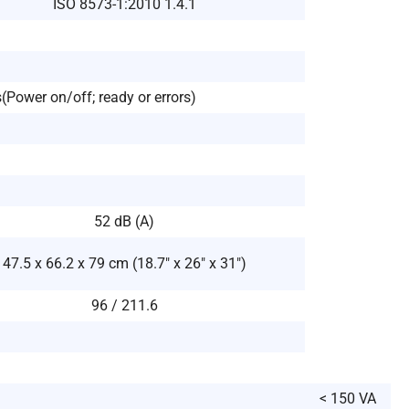
ISO 8573-1:2010 1.4.1
(Power on/off; ready or errors)
52 dB (A)
47.5 x 66.2 x 79 cm (18.7″ x 26″ x 31″)
96 / 211.6
< 150 VA