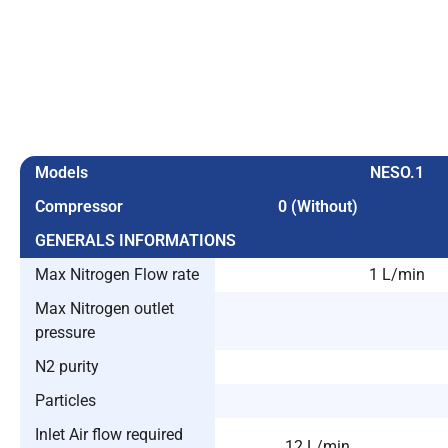
Models
NESO.1
Compressor
0 (Without)
GENERALS INFORMATIONS
Max Nitrogen Flow rate
1 L/min
Max Nitrogen outlet
pressure
N2 purity
Particles
Inlet Air flow required
12 L/min