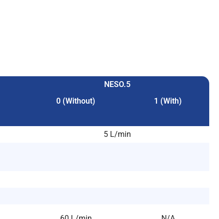
NESO.5
0 (Without)
1 (With)
5 L/min
60 L/min
N/A