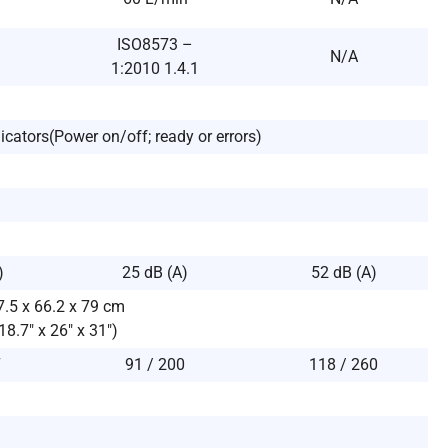
ISO8573 –
N/A
1:2010 1.4.1
cators(Power on/off; ready or errors)
)
25 dB (A)
52 dB (A)
7.5 x 66.2 x 79 cm
18.7″ x 26″ x 31″)
7
91 / 200
118 / 260