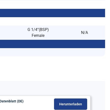
G 1/4”(BSP)
N/A
Female
Datenblatt (DE)
Herunterladen