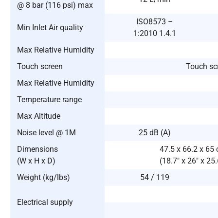
@ 8 bar (116 psi) max
ISO8573 –
Min Inlet Air quality
1:2010 1.4.1
Max Relative Humidity
Touch screen
Touch scr
Max Relative Humidity
Temperature range
Max Altitude
Noise level @ 1M
25 dB (A)
Dimensions
47.5 x 66.2 x 65
(W x H x D)
(18.7″ x 26″ x 25.
Weight (kg/lbs)
54 / 119
Electrical supply