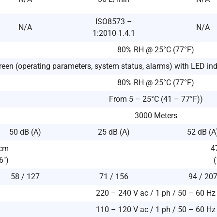
ISO8573 –
N/A
N/A
1:2010 1.4.1
80% RH @ 25°C (77°F)
een (operating parameters, system status, alarms) with LED indi
80% RH @ 25°C (77°F)
From 5 – 25°C (41 – 77°F))
3000 Meters
50 dB (A)
25 dB (A)
52 dB (A
 cm
4
6″)
(
58 / 127
71 / 156
94 / 20
220 – 240 V ac / 1 ph / 50 – 60 Hz
110 – 120 V ac / 1 ph / 50 – 60 Hz