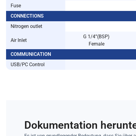
Fuse
CONNECTIONS
Nitrogen outlet
G 1/4”(BSP)
Air Inlet
Female
COMMUNICATION
USB/PC Control
Dokumentation herunt
Es ist von grundlegender Bedeutung, dass Sie über 