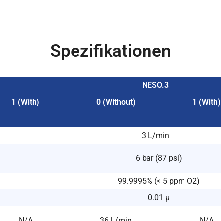
Spezifikationen
NESO.3
1 (With)
0 (Without)
1 (With)
3 L/min
6 bar (87 psi)
99.9995% (< 5 ppm O2)
0.01 μ
N/A
36 L/min
N/A