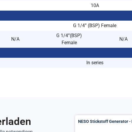
10A
G 1/4” (BSP) Female
G 1/4”(BSP)
N/A
N/A
Female
In series
erladen
NESO Stickstoff Generator - 
alle notwendigen