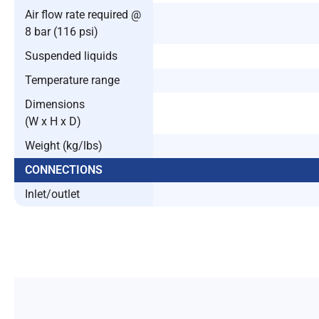
Air flow rate required @
8 bar (116 psi)
Suspended liquids
Temperature range
Dimensions
(W x H x D)
Weight (kg/lbs)
CONNECTIONS
Inlet/outlet