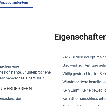
Angebot anfordern
Eigenschafte
24/7 Betrieb bei optimaler 
Gas wird auf Anfrage gelie
machen eine
ne konstante, ununterbrochene
Völlig geräuschlos im Betr
aschenwechsel überflüssig.
Wandmontierte Installatio
U VERBESSERN
Kein Lärm: Keine bewegli
onsistenz der
Kein Stromanschluss erfor