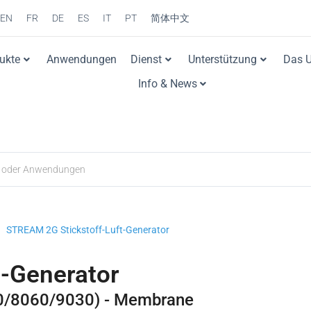
EN
FR
DE
ES
IT
PT
简体中文
ukte
Anwendungen
Dienst
Unterstützung
Das 
Info & News
STREAM 2G Stickstoff-Luft-Generator
t-Generator
0/8060/9030) - Membrane