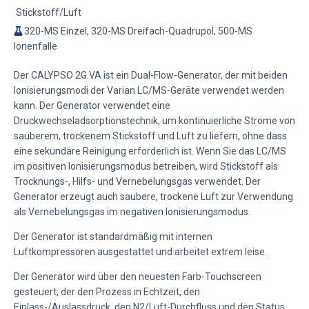
Stickstoff/Luft
320-MS Einzel, 320-MS Dreifach-Quadrupol, 500-MS
Ionenfalle
Der CALYPSO 2G.VA ist ein Dual-Flow-Generator, der mit beiden
Ionisierungsmodi der Varian LC/MS-Geräte verwendet werden
kann. Der Generator verwendet eine
Druckwechseladsorptionstechnik, um kontinuierliche Ströme von
sauberem, trockenem Stickstoff und Luft zu liefern, ohne dass
eine sekundäre Reinigung erforderlich ist. Wenn Sie das LC/MS
im positiven Ionisierungsmodus betreiben, wird Stickstoff als
Trocknungs-, Hilfs- und Vernebelungsgas verwendet. Der
Generator erzeugt auch saubere, trockene Luft zur Verwendung
als Vernebelungsgas im negativen Ionisierungsmodus.
Der Generator ist standardmäßig mit internen
Luftkompressoren ausgestattet und arbeitet extrem leise.
Der Generator wird über den neuesten Farb-Touchscreen
gesteuert, der den Prozess in Echtzeit, den
Einlass-/Auslassdruck, den N2/Luft-Durchfluss und den Status