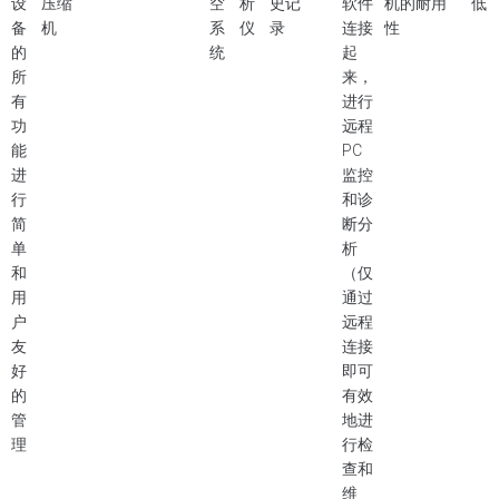
设
压缩
空
析
史记
软件
机的耐用
低
备
机
系
仪
录
连接
性
的
统
起
所
来，
有
进行
功
远程
能
PC
进
监控
行
和诊
简
断分
单
析
和
（仅
用
通过
户
远程
友
连接
好
即可
的
有效
管
地进
理
行检
查和
维