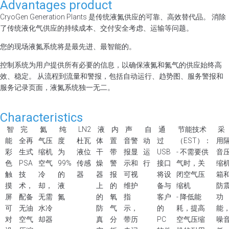
Advantages product
CryoGen Generation Plants 是传统液氮供应的可靠、高效替代品。 消除
了传统液化气供应的持续成本、交付安全考虑、运输等问题。
您的现场液氮系统将是最先进、最智能的。
控制系统为用户提供所有必要的信息，以确保液氮和氮气的供应始终高
效、稳定。 从流程到流量和警报，包括自动运行、趋势图、服务警报和
服务记录页面，液氮系统独一无二。
Characteristics
智
完
氦
纯
LN2
液
内
声
自
通
节能技术
采
能
全再
气压
度
杜瓦
体
置
音警
动
过
（EST）：
用
彩
生式
缩机
为
液位
干
带
报显
运
USB
- 不需要供
音
色
PSA
空气
99%
传感
燥
警
示和
行
接口
气时，关
缩
触
技
冷
的
器
器
报
可视
将设
闭空气压
箱
摸
术，
却，
液
上
的
维护
备与
缩机
防
屏
配备
无需
氮
的
氧
指
客户
- 降低能
功
可
无油
水冷
防
气
示，
的
耗，提高
能
对
空气
却器
真
分
带历
PC
空气压缩
噪