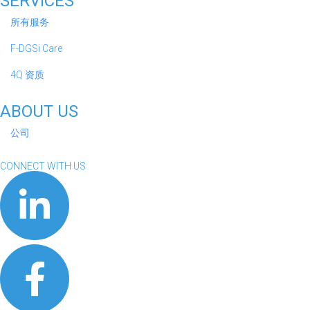
SERVICES
所有服务
F-DGSi Care
4Q 资质
ABOUT US
公司
CONNECT WITH US