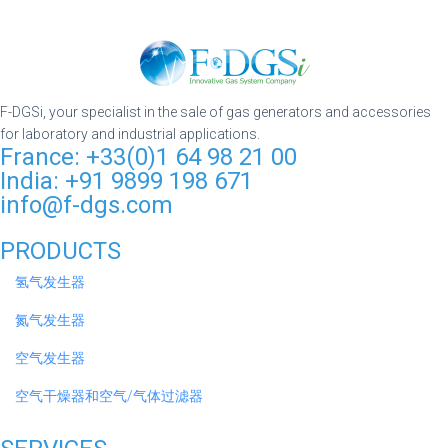
F-DGSi, your specialist in the sale of gas generators and accessories
for laboratory and industrial applications.
France: +33(0)1 64 98 21 00
India: +91 9899 198 671
info@f-dgs.com
PRODUCTS
氢气发生器
氮气发生器
空气发生器
空气干燥器和空气/气体过滤器