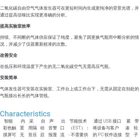
二氧化碳自由空气气体发生器可在更短时间内生成更纯净的背景光谱，并
通过提高信噪比实现更准确的分析。
提高实验室效率
持续、不间断的气体供应保证了纯度，避免了因更换气瓶而中断分析的情
况，并减少了仪器重新校准的次数。
改善安全
在低压和环境温度下产生的无二氧化碳空气无需高压气瓶。
安装简单
气体发生器可安装在实验室、工作台上或工作台下，无需从固定在别处的
气瓶接出长长的气体管线。
Characteristics
智能
内
采
自
声
出
节能技术
通过 USB 接口
紧
带
彩色触
置
用隔
动
音警
口
（EST）：
将设备与客户
凑
轮
摸屏可
无
音压
启
报显
流
- 不需要供
的 PC 软件连接
型
子