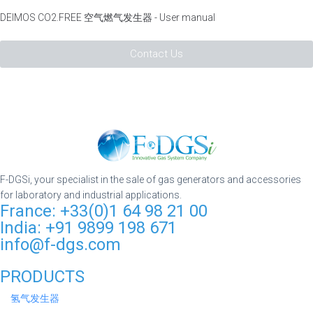
DEIMOS CO2.FREE 空气燃气发生器 - User manual
Contact Us
F-DGSi, your specialist in the sale of gas generators and accessories
for laboratory and industrial applications.
France: +33(0)1 64 98 21 00
India: +91 9899 198 671
info@f-dgs.com
PRODUCTS
氢气发生器