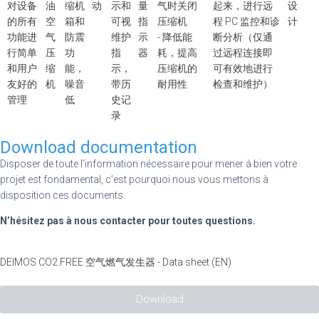
对设备
油
缩机
动
示和
量
气时关闭
起来，进行远
设
的所有
空
箱和
可视
指
压缩机
程 PC 监控和诊
计
功能进
气
防震
维护
示
- 降低能
断分析（仅通
行简单
压
功
指
器
耗，提高
过远程连接即
和用户
缩
能，
示，
压缩机的
可有效地进行
友好的
机
噪音
带历
耐用性
检查和维护）
管理
低
史记
录
Download documentation
Disposer de toute l’information nécessaire pour mener à bien votre
projet est fondamental, c’est pourquoi nous vous mettons à
disposition ces documents.
N’hésitez pas à nous contacter pour toutes questions.
DEIMOS CO2.FREE 空气燃气发生器 - Data sheet (EN)
Download