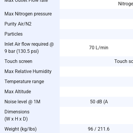
Max Outlet Flow rate
Nitrog
Max Nitrogen pressure
Purity Air/N2
Particles
Inlet Air flow required @
70 L/min
9 bar (130.5 psi)
Touch screen
Touch sc
Max Relative Humidity
Temperature range
Max Altitude
Noise level @ 1M
50 dB (A
Dimensions
(W x H x D)
Weight (kg/lbs)
96 / 211.6