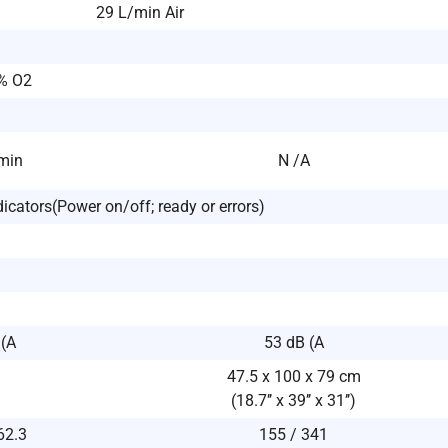
29 L/min Air
2% O2
min
N /A
icators(Power on/off; ready or errors)
 (A
53 dB (A
47.5 x 100 x 79 cm
(18.7’’ x 39’’ x 31’’)
62.3
155 / 341