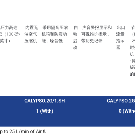
压力高达
内置无
采用隔音压缩
自
声音警报显示和
出口
节
 巴（100 磅/
油空气
机箱和防震功
动
可视维护指示，
流量
（
英寸）
压缩机
能，噪音低
启
带历史记录
指示
-
动
器
时
机
-
提
的
CALYPSO.2G/1.SH
CALYPSO.2G
1 (With)
0 (With
 to 25 L/min of Air &