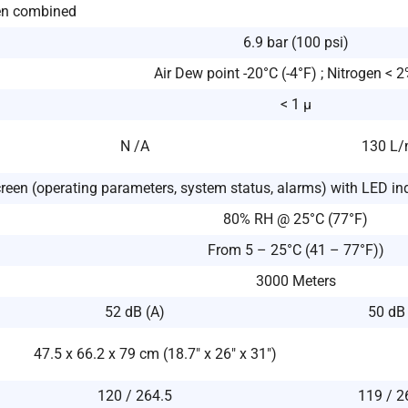
en combined
6.9 bar (100 psi)
Air Dew point -20°C (-4°F) ; Nitrogen < 
< 1 μ
N /A
130 L/
reen (operating parameters, system status, alarms) with LED ind
80% RH @ 25°C (77°F)
From 5 – 25°C (41 – 77°F))
3000 Meters
52 dB (A)
50 dB
47.5 x 66.2 x 79 cm (18.7″ x 26″ x 31″)
120 / 264.5
119 / 2