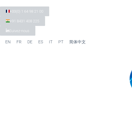
+33(0) 1 64 98 21 00
+91 8431 408 225
Suivez-nous
EN
FR
DE
ES
IT
PT
简体中文