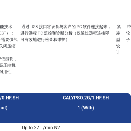
能技术
通过 USB 接口将设备与客户的 PC 软件连接起来，
紧
EST）：
进行远程 PC 监控和诊断分析（仅通过远程连接即
凑
轮
 不需要供气
可有效地进行检查和维护）
型
子
关闭压缩
设
计
 降低能耗，
高压缩机
耐用性
/0.HF.SH
CALYPSO.2G/1.HF.SH
out)
1 (With)
Up to 27 L/min N2