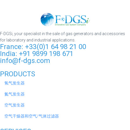
F-DGSi, your specialist in the sale of gas generators and accessories
for laboratory and industrial applications.
France: +33(0)1 64 98 21 00
India: +91 9899 198 671
info@f-dgs.com
PRODUCTS
氢气发生器
氮气发生器
空气发生器
空气干燥器和空气/气体过滤器