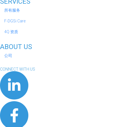
SERVICES
所有服务
F-DGSi Care
4Q 资质
ABOUT US
公司
CONNECT WITH US