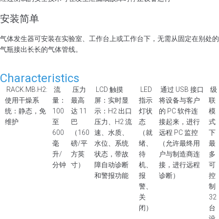
安装简单
气体发生器可安装在实验室、工作台上或工作台下，无需从固定在别处的
气瓶接出长长的气体管线。
Characteristics
RACK.MB.H2:
流
压力
LCD 触摸
LED
通过 USB 接口
级
使用干燥系
量：
最高
屏：实时显
指示
将设备与客户
联
统：静态，免
100
达 11
示：H2 出口
灯状
的 PC 软件连
模
维护
至
巴
压力、H2 流
态
接起来，进行
式
600
（160
速、水质、
（就
远程 PC 监控
下
毫
磅/平
水位、系统
绪、
（允许最终用
最
升/
方英
状态，带故
待
户与制造商连
多
分钟
寸）
障自动诊断
机、
接，进行远程
可
和警报功能
报
诊断）
控
警、
制
关
32
闭）
台
设