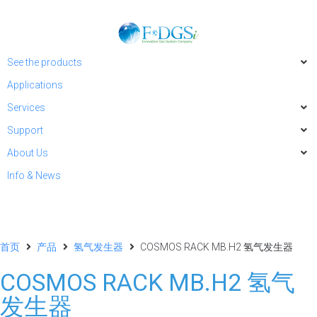
See the products
Applications
Services
Support
About Us
Info & News
首页
产品
氢气发生器
COSMOS RACK MB.H2 氢气发生器
COSMOS RACK MB.H2 氢气
发生器