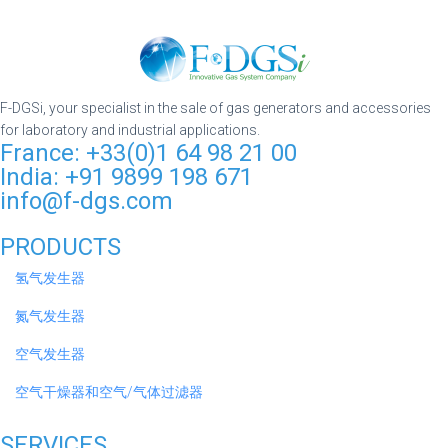
F-DGSi, your specialist in the sale of gas generators and accessories
for laboratory and industrial applications.
France: +33(0)1 64 98 21 00
India: +91 9899 198 671
info@f-dgs.com
PRODUCTS
氢气发生器
氮气发生器
空气发生器
空气干燥器和空气/气体过滤器
SERVICES