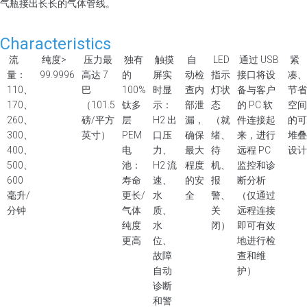
气瓶接出长长的气体管线。
Characteristics
流
纯度>
压力最
独有
触摸
自
LED
通过 USB
紧
量：
99.9996
高达 7
的
屏实
动检
指示
接口将设
凑、
110、
巴
100%
时显
查内
灯状
备与客户
节省
170、
（101.5
钛多
示：
部泄
态
的 PC 软
空间
260、
磅/平方
层
H2 出
漏，
（就
件连接起
的可
300、
英寸）
PEM
口压
确保
绪、
来，进行
堆叠
400、
电
力、
最大
待
远程 PC
设计
500、
池：
H2 流
程度
机、
监控和诊
600
寿命
速、
的安
报
断分析
毫升/
更长/
水
全
警、
（仅通过
分钟
气体
质、
关
远程连接
纯度
水
闭）
即可有效
更高
位、
地进行检
故障
查和维
自动
护）
诊断
和警