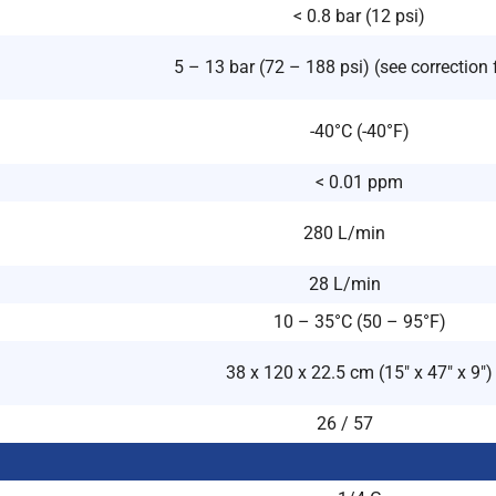
< 0.8 bar (12 psi)
5 – 13 bar (72 – 188 psi) (see correction 
-40°C (-40°F)
< 0.01 ppm
280 L/min
28 L/min
10 – 35°C (50 – 95°F)
38 x 120 x 22.5 cm (15″ x 47″ x 9″)
26 / 57