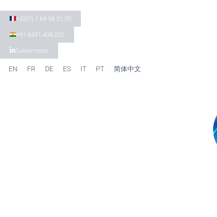
+33(0) 1 64 98 21 00
+91 8431 408 225
Suivez-nous
EN
FR
DE
ES
IT
PT
简体中文