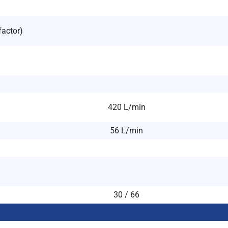
factor)
420 L/min
56 L/min
30 / 66