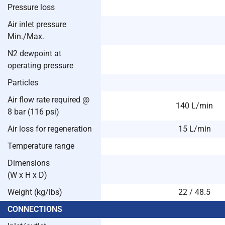
Pressure loss
Air inlet pressure
Min./Max.
N2 dewpoint at
operating pressure
Particles
Air flow rate required @
140 L/min
8 bar (116 psi)
Air loss for regeneration
15 L/min
Temperature range
Dimensions
(W x H x D)
Weight (kg/lbs)
22 / 48.5
CONNECTIONS