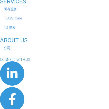
SERVICES
所有服务
F-DGSi Care
4Q 资质
ABOUT US
公司
CONNECT WITH US