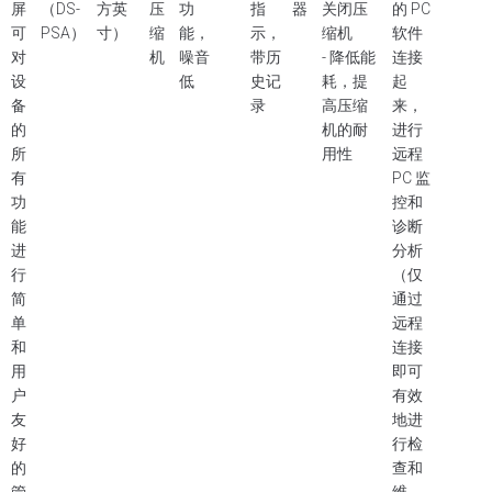
屏
（DS-
方英
压
功
指
器
关闭压
的 PC
可
PSA）
寸）
缩
能，
示，
缩机
软件
对
机
噪音
带历
- 降低能
连接
设
低
史记
耗，提
起
备
录
高压缩
来，
的
机的耐
进行
所
用性
远程
有
PC 监
功
控和
能
诊断
进
分析
行
（仅
简
通过
单
远程
和
连接
用
即可
户
有效
友
地进
好
行检
的
查和