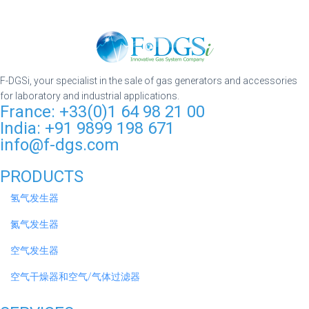
F-DGSi, your specialist in the sale of gas generators and accessories
for laboratory and industrial applications.
France: +33(0)1 64 98 21 00
India: +91 9899 198 671
info@f-dgs.com
PRODUCTS
氢气发生器
氮气发生器
空气发生器
空气干燥器和空气/气体过滤器