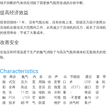
续不间断的气体供应消除了因更换气瓶而造成的分析中断。
提高经济效益
投资回报快< 1 年。 没有气瓶出租，没有价格上涨。 双级压力设计使两台
压缩机在最佳压力范围内工作，从而减少了压缩机的压力，延长了压缩机
的使用寿命，节省了大量成本。
改善安全
在低压和环境温度下生产的氮气消除了与高压气瓶和液体杜瓦瓶相关的危
险。
Characteristics
智
两步
氮气
内
采
自
声
出
节能技
通过
紧
带
能
式完
压力
置
用隔
动
音警
口
术
USB
凑
轮
彩
全再
高达
无
音压
启
报显
流
（EST）
接口
型
子
色
生
11 巴
油
缩机
动
示和
量
：
将设
设
触
PSA
（159
空
箱和
可视
指
- 不需要
备与
计
摸
技术
磅/平
气
防震
维护
示
供气时
客户