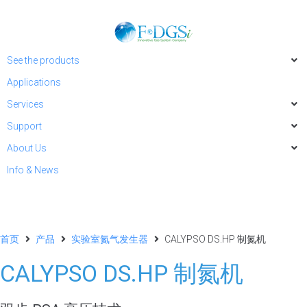
See the products
Applications
Services
Support
About Us
Info & News
首页
产品
实验室氮气发生器
CALYPSO DS.HP 制氮机
CALYPSO DS.HP 制氮机