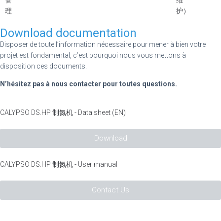
管
维
理
护）
Download documentation
Disposer de toute l’information nécessaire pour mener à bien votre
projet est fondamental, c’est pourquoi nous vous mettons à
disposition ces documents.
N’hésitez pas à nous contacter pour toutes questions.
CALYPSO DS.HP 制氮机 - Data sheet (EN)
Download
CALYPSO DS.HP 制氮机 - User manual
Contact Us