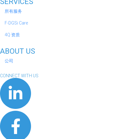
SERVICES
所有服务
F-DGSi Care
4Q 资质
ABOUT US
公司
CONNECT WITH US