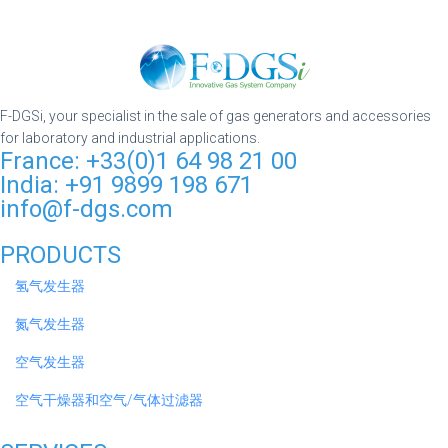
F-DGSi, your specialist in the sale of gas generators and accessories
for laboratory and industrial applications.
France: +33(0)1 64 98 21 00
India: +91 9899 198 671
info@f-dgs.com
PRODUCTS
氢气发生器
氮气发生器
空气发生器
空气干燥器和空气/气体过滤器