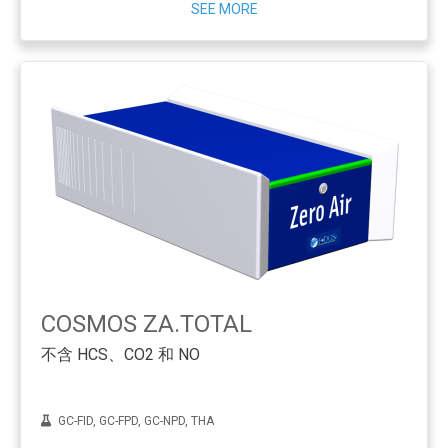
SEE MORE
COSMOS ZA.TOTAL
不含 HCS、CO2 和 NO
GC-FID, GC-FPD, GC-NPD, THA