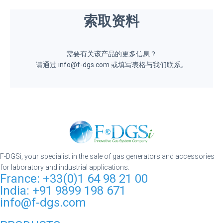
索取资料
需要有关该产品的更多信息？
请通过 info@f-dgs.com 或填写表格与我们联系。
F-DGSi, your specialist in the sale of gas generators and accessories
for laboratory and industrial applications.
France: +33(0)1 64 98 21 00
India: +91 9899 198 671
info@f-dgs.com