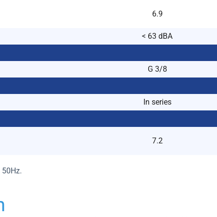
6.9
< 63 dBA
G 3/8
In series
7.2
t 50Hz.
n