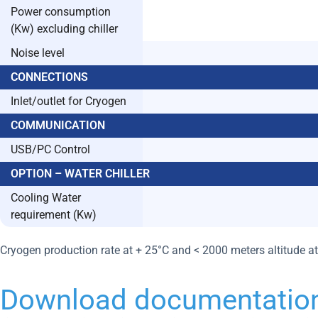
Power consumption
(Kw) excluding chiller
Noise level
CONNECTIONS
Inlet/outlet for Cryogen
COMMUNICATION
USB/PC Control
OPTION – WATER CHILLER
Cooling Water
requirement (Kw)
Cryogen production rate at + 25°C and < 2000 meters altitude a
Download documentatio