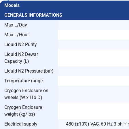
Models
GENERALS INFORMATIONS
Max L/Day
Max L/Hour
Liquid N2 Purity
Liquid N2 Dewar
Capacity (L)
Liquid N2 Pressure (bar)
Temperature range
Cryogen Enclosure on
wheels (W x H x D)
Cryogen Enclosure
weight (kg/lbs)
Electrical supply
480 (±10%) VAC, 60 Hz 3 ph + n