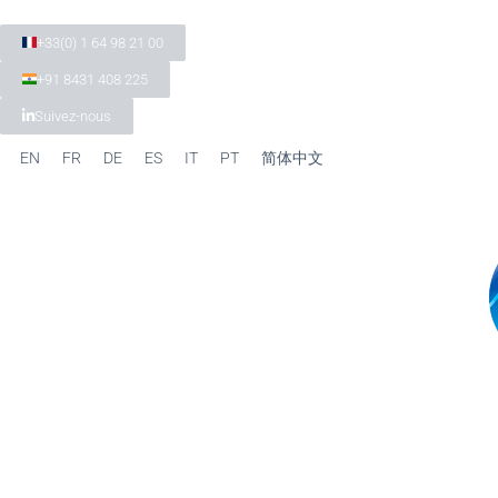
+33(0) 1 64 98 21 00
+91 8431 408 225
Suivez-nous
EN
FR
DE
ES
IT
PT
简体中文