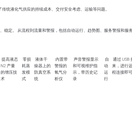
替代品。 消除了传统液化气供应的持续成本、交付安全考虑、运输等问题。
、稳定。 从流程到流量和警报，包括自动运行、趋势图、服务警报和服
提高液态
零损
液体干
内置带
声音警报显示
自
通过 USB
N2 产量
耗蒸
燥器上的
警报的
和可视维护指
动
来，进行远
的增压技
发模
防真空系
氧气分
示，带历史记
运
程连接即
术
式
统
析仪
录
行