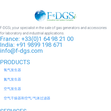
F-DGSi, your specialist in the sale of gas generators and accessories
for laboratory and industrial applications.
France: +33(0)1 64 98 21 00
India: +91 9899 198 671
info@f-dgs.com
PRODUCTS
氢气发生器
氮气发生器
空气发生器
空气干燥器和空气/气体过滤器