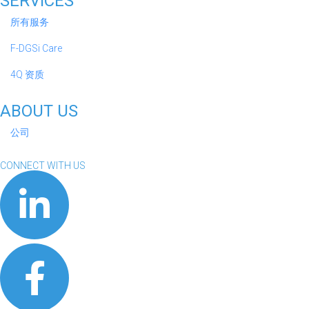
SERVICES
所有服务
F-DGSi Care
4Q 资质
ABOUT US
公司
CONNECT WITH US