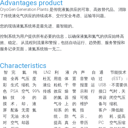
Advantages product
CryoGen Generation Plants 是传统液氮供应的可靠、高效替代品。 消除
了传统液化气供应的持续成本、交付安全考虑、运输等问题。
您的现场液氮系统将是最先进、最智能的。
控制系统为用户提供所有必要的信息，以确保液氮和氮气的供应始终高
效、稳定。 从流程到流量和警报，包括自动运行、趋势图、服务警报和
服务记录页面，液氮系统独一无二。
Characteristics
智
完
氦
纯
LN2
利
液
内
声
自
通
节能技术
能
全再
气压
度
杜瓦
用造
体
置
音警
动
过
（EST）
彩
生式
缩机
为
液位
粒机
干
带
报显
运
USB
- 不需要供
色
PSA
空气
99%
传感
效应
燥
警
示和
行
接口
气时，关
触
技
冷
的
器
的氮
器
报
可视
将设
闭空气压
摸
术，
却，
液
气冷
上
的
维护
备与
缩机
屏
配备
无需
氮
却系
的
氧
指
客户
- 降低能
可
无油
水冷
统，
防
气
示，
的
耗，提高
对
空气
却器
提高
真
分
带历
PC
空气压缩