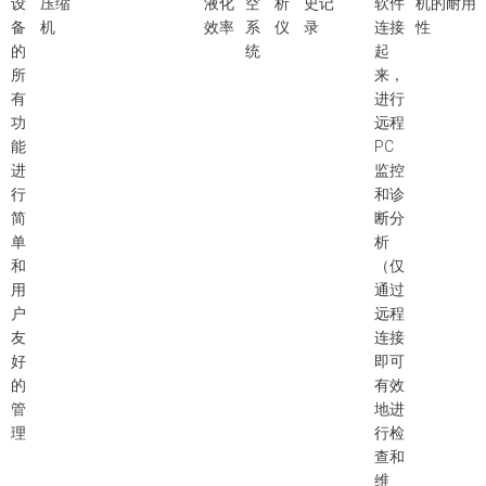
设
压缩
液化
空
析
史记
软件
机的耐用
备
机
效率
系
仪
录
连接
性
的
统
起
所
来，
有
进行
功
远程
能
PC
进
监控
行
和诊
简
断分
单
析
和
（仅
用
通过
户
远程
友
连接
好
即可
的
有效
管
地进
理
行检
查和
维