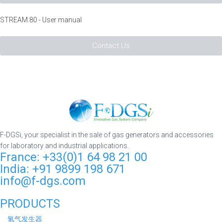
STREAM.80 - User manual
Contact Us
F-DGSi, your specialist in the sale of gas generators and accessories
for laboratory and industrial applications.
France: +33(0)1 64 98 21 00
India: +91 9899 198 671
info@f-dgs.com
PRODUCTS
氢气发生器