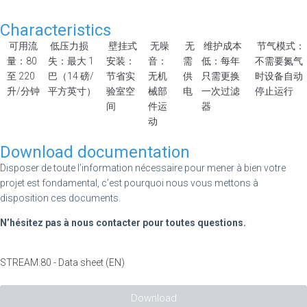
Characteristics
可用流
低压力损
壁挂式
无噪
无
维护成本
节气模式：
量：80
失：最大 1
安装：
音：
需
低：每年
不需要氮气
至 220
巴（14 磅/
节省实
无机
供
只需更换
时设备自动
升/分钟
平方英寸）
验室空
械部
电
一次过滤
停止运行
间
件运
器
动
Download documentation
Disposer de toute l’information nécessaire pour mener à bien votre
projet est fondamental, c’est pourquoi nous vous mettons à
disposition ces documents.
N’hésitez pas à nous contacter pour toutes questions.
STREAM.80 - Data sheet (EN)
Download