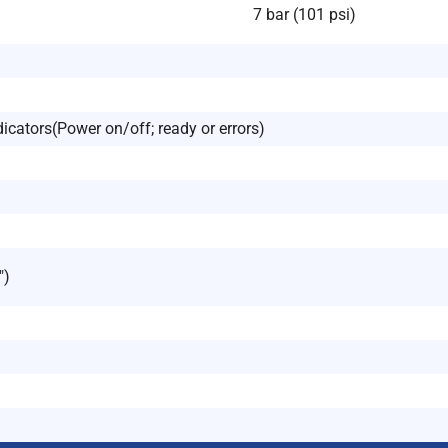
7 bar (101 psi)
icators(Power on/off; ready or errors)
″)