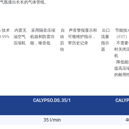
气瓶接出长长的气体管线。
A 技术
内置无
采用隔音压缩
自
声音警报显示和
出口
节能技
.99%
油空气
机箱和防震功
动
可视维护指示，
流量
（EST
压缩机
能，噪音低
启
带历史记录
指示
- 不需
动
器
时关闭
机
- 降低
提高压
的耐用
CALYPSO.DS.35/1
CALYP
35 l/min
4