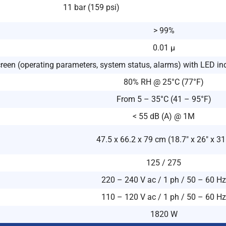
11 bar (159 psi)
> 99%
0.01 μ
reen (operating parameters, system status, alarms) with LED ind
80% RH @ 25°C (77°F)
From 5 – 35°C (41 – 95°F)
< 55 dB (A) @ 1M
47.5 x 66.2 x 79 cm (18.7″ x 26″ x 31
125 / 275
220 – 240 V ac / 1 ph / 50 – 60 Hz
110 – 120 V ac / 1 ph / 50 – 60 Hz
1820 W