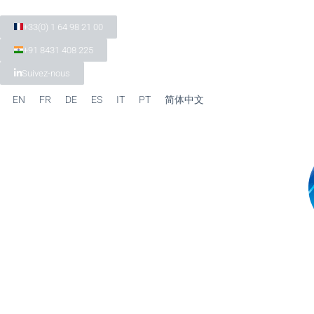
+33(0) 1 64 98 21 00
+91 8431 408 225
Suivez-nous
EN
FR
DE
ES
IT
PT
简体中文