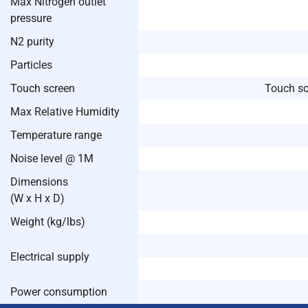
Max Nitrogen outlet
pressure
N2 purity
Particles
Touch screen
Touch sc
Max Relative Humidity
Temperature range
Noise level @ 1M
Dimensions
(W x H x D)
Weight (kg/lbs)
Electrical supply
Power consumption