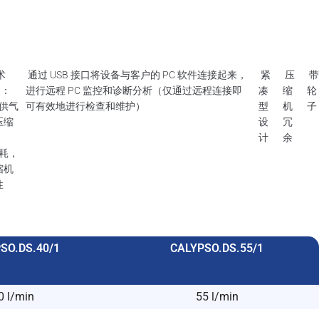
术
通过 USB 接口将设备与客户的 PC 软件连接起来，
紧
压
）：
进行远程 PC 监控和诊断分析（仅通过远程连接即
凑
缩
轮
要供气
可有效地进行检查和维护）
型
机
子
压缩
设
冗
计
余
能耗，
缩机
性
SO.DS.40/1
CALYPSO.DS.55/1
0 l/min
55 l/min