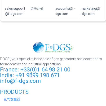
sales.support
点击此处
accounts@f-
marketing@f
@f-dgs.com
dgs.com
-dgs.com
F-DGSi, your specialist in the sale of gas generators and accessories
for laboratory and industrial applications.
France: +33(0)1 64 98 21 00
India: +91 9899 198 671
info@f-dgs.com
PRODUCTS
氢气发生器