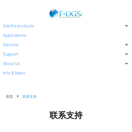
See the products
Applications
Services
Support
About Us
Info & News
首页
联系支持
联系支持